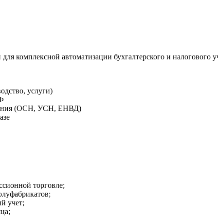
 для комплексной автоматизации бухгалтерского и налогового 
одство, услуги)
РФ
жения (ОСН, УСН, ЕНВД)
азе
ссионной торговле;
полуфабрикатов;
й учет;
ца;